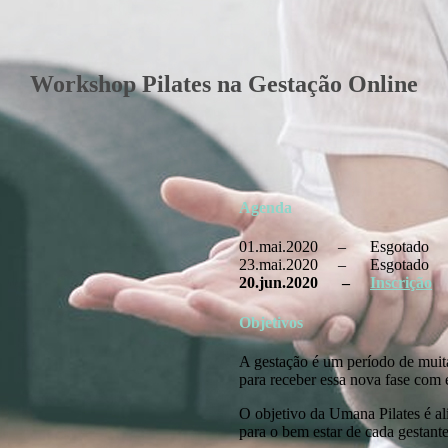
Workshop Pilates na Gestação Online
Agenda
01.mai.2020 – Esgotado
23.mai.2020 – Esgotado
20.jun.2020 –
Inscrição
Objetivos
A gestação é um período de muitas
para receber essa nova fase com e
O objetivo da Umana Pilates é al
para o bem estar de cada gestante