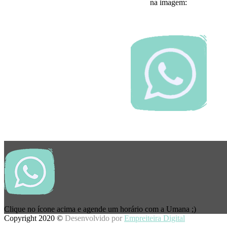
na imagem:
Clique no ícone acima e agende um horário com a Umana ;)
Copyright 2020 ©
Desenvolvido por
Empreiteira Digital