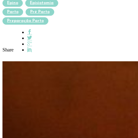
Epino
Episiotomia
Parto
Pré Parto
Preparação Parto
Share