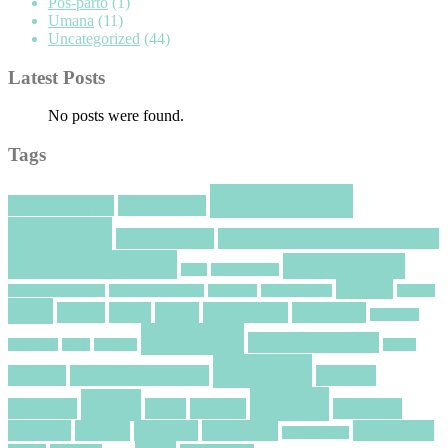
Pós-parto
(1)
Umana
(11)
Uncategorized
(44)
Latest Posts
No posts were found.
Tags
alimentação
Aedes Aegypti
alimentação
saudável
Alongamento
Alongamento assoalho pélvico
Assoalho pélvico
café da manhã
aveia
Braxton Hicks
cócoras
consciência corporal
consciência perineal
Contração
Corpo gestante
Dengue
dicas
edema
enjoo
Epino
episiotomia
Equilíbrio
Frouxidão
Gestação
gestação saudável
ligamentar
frutas
gengibre
homus
nutrição
inchaço
Massagem perineal
nutrição
Pilates
Parto
funcional
Pelve
Períneo
Pilates na
gestação
postura
pré natal
respiração
trabalho de
Revista Pilates