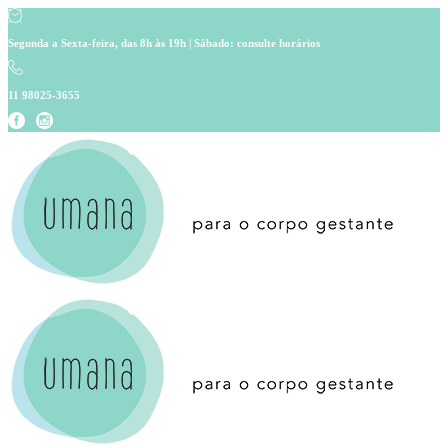
Segunda a Sexta-feira, das 8h às 19h | Sábado: consulte horários
11 98025-3655