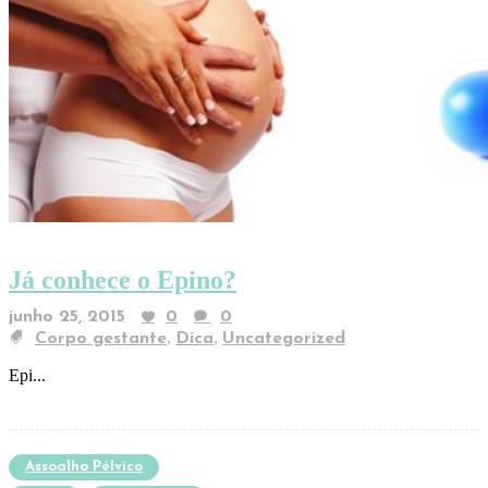
Já conhece o Epino?
junho 25, 2015
0
0
,
,
Corpo gestante
Dica
Uncategorized
Epi...
Assoalho Pélvico