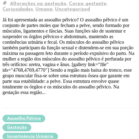
,
,
Alterações na gestação
Corpo gestante
,
,
Curiosidades
Umana
Uncategorized
Já foi apresentada ao assoalho pélvico? O assoalho pélvico é um
conjunto de partes moles que fecham a pelve, sendo formado por
músculos, ligamentos e fáscias. Suas funções são de sustentar e
suspender os órgãos pélvicos e abdominais, mantendo as
continências urinária e fecal. Os músculos do assoalho pélvico
também participam da função sexual e distendem-se em sua porção
máxima na passagem feto durante o período expulsivo do parto. Na
mulher a região dos músculos do assoalho pélvico é perfurada por
três orifícios: uretra, vagina e ânus. [gallery link="file"
ids="4768,4769,4770"] Sendo a região mais baixa do tronco, esse
grupo muscular fixa-se sobre uma estrutura óssea que garante em
parte sua estabilidade: a pelve. Essa estrutura envolve quase
totalmente os órgãos e os músculos do assoalho pélvico. Na
gestação essa região...
Assoalho Pélvico
Gestação
Incontinência Urinária