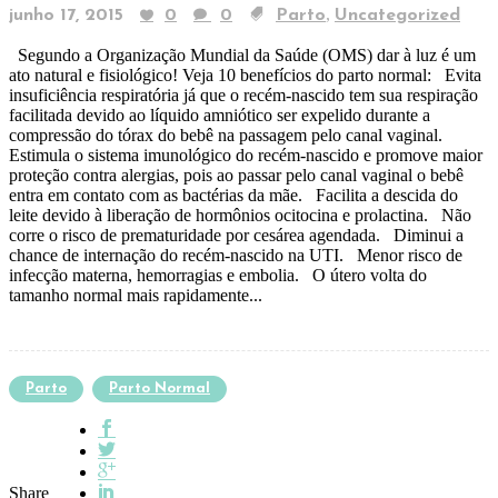
,
junho 17, 2015
0
0
Parto
Uncategorized
Segundo a Organização Mundial da Saúde (OMS) dar à luz é um
ato natural e fisiológico! Veja 10 benefícios do parto normal: Evita
insuficiência respiratória já que o recém-nascido tem sua respiração
facilitada devido ao líquido amniótico ser expelido durante a
compressão do tórax do bebê na passagem pelo canal vaginal.
Estimula o sistema imunológico do recém-nascido e promove maior
proteção contra alergias, pois ao passar pelo canal vaginal o bebê
entra em contato com as bactérias da mãe. Facilita a descida do
leite devido à liberação de hormônios ocitocina e prolactina. Não
corre o risco de prematuridade por cesárea agendada. Diminui a
chance de internação do recém-nascido na UTI. Menor risco de
infecção materna, hemorragias e embolia. O útero volta do
tamanho normal mais rapidamente...
Parto
Parto Normal
Share