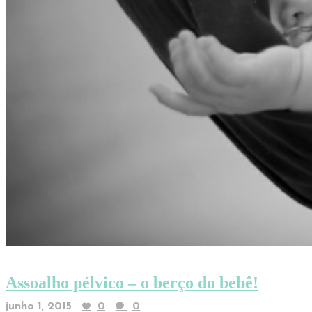
Assoalho pélvico – o berço do bebê!
junho 1, 2015
0
0