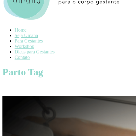
Home
Seja Umana
Para Gestantes
Workshop
Dicas para Gestantes
Contato
Parto Tag