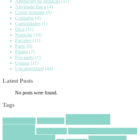
Alterações na gestação
(11)
Atividade física
(4)
Corpo gestante
(6)
Cuidados
(4)
Curiosidades
(1)
Dica
(11)
Nutrição
(10)
Parceiro
(11)
Parto
(6)
Pilates
(7)
Pós-parto
(1)
Umana
(11)
Uncategorized
(44)
Latest Posts
No posts were found.
Tags
alimentação
Aedes Aegypti
alimentação
saudável
Alongamento
Alongamento assoalho pélvico
Assoalho pélvico
café da manhã