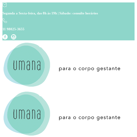
Segunda a Sexta-feira, das 8h às 19h | Sábado: consulte horários
11 98025-3655